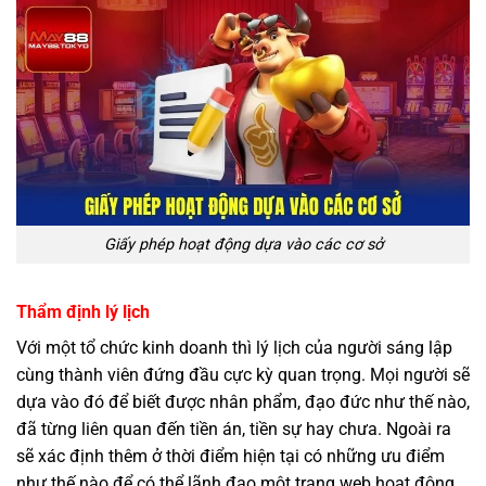
Giấy phép hoạt động dựa vào các cơ sở
Thẩm định lý lịch
Với một tổ chức kinh doanh thì lý lịch của người sáng lập
cùng thành viên đứng đầu cực kỳ quan trọng. Mọi người sẽ
dựa vào đó để biết được nhân phẩm, đạo đức như thế nào,
đã từng liên quan đến tiền án, tiền sự hay chưa. Ngoài ra
sẽ xác định thêm ở thời điểm hiện tại có những ưu điểm
như thế nào để có thể lãnh đạo một trang web hoạt động