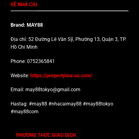
VỀ NHÀ CÁI
Brand: MAY88
Địa chỉ: 52 Đường Lê Văn Sỹ, Phường 13, Quận 3, TP.
Hồ Chí Minh
Phone: 0752365841
Website:
https://propertylaw.us.com/
Email:
may88tokyo@gmail.com
Hastag: #may88 #nhacaimay88 #may88tokyo
#may88com
PHƯƠNG THỨC GIAO DỊCH