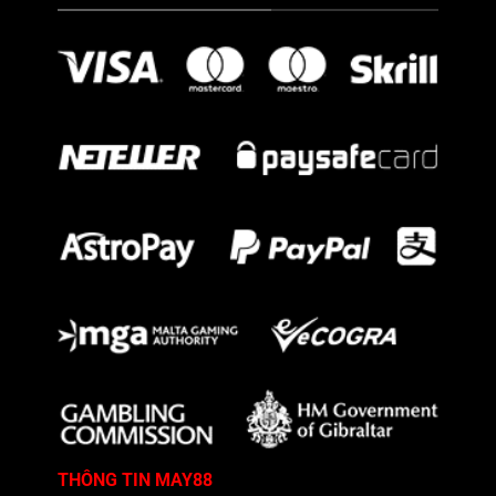
THÔNG TIN MAY88