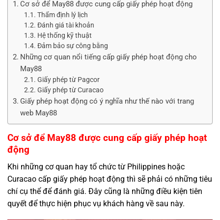
Cơ sở để May88 được cung cấp giấy phép hoạt động
Thẩm định lý lịch
Đánh giá tài khoản
Hệ thống kỹ thuật
Đảm bảo sự công bằng
Những cơ quan nổi tiếng cấp giấy phép hoạt động cho
May88
Giấy phép từ Pagcor
Giấy phép từ Curacao
Giấy phép hoạt động có ý nghĩa như thế nào với trang
web May88
Cơ sở để May88 được cung cấp giấy phép hoạt
động
Khi những cơ quan hay tổ chức từ Philippines hoặc
Curacao cấp giấy phép hoạt động thì sẽ phải có những tiêu
chí cụ thể để đánh giá. Đây cũng là những điều kiện tiên
quyết để thực hiện phục vụ khách hàng về sau này.