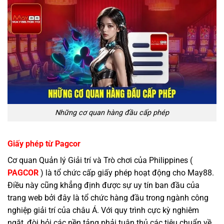
Những cơ quan hàng đầu cấp phép
Giấy phép từ Pagcor
Cơ quan Quản lý Giải trí và Trò chơi của Philippines (
PAGCOR
) là tổ chức cấp giấy phép hoạt động cho May88.
Điều này cũng khẳng định được sự uy tín ban đầu của
trang web bởi đây là tổ chức hàng đầu trong ngành công
nghiệp giải trí của châu Á. Với quy trình cực kỳ nghiêm
ngặt, đòi hỏi các nền tảng phải tuân thủ các tiêu chuẩn về