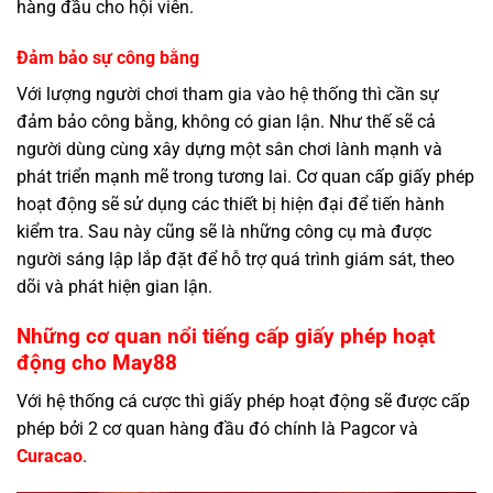
hàng đầu cho hội viên.
Đảm bảo sự công bằng
Với lượng người chơi tham gia vào hệ thống thì cần sự
đảm bảo công bằng, không có gian lận. Như thế sẽ cả
người dùng cùng xây dựng một sân chơi lành mạnh và
phát triển mạnh mẽ trong tương lai. Cơ quan cấp giấy phép
hoạt động sẽ sử dụng các thiết bị hiện đại để tiến hành
kiểm tra. Sau này cũng sẽ là những công cụ mà được
người sáng lập lắp đặt để hỗ trợ quá trình giám sát, theo
dõi và phát hiện gian lận.
Những cơ quan nổi tiếng cấp giấy phép hoạt
động cho May88
Với hệ thống cá cược thì giấy phép hoạt động sẽ được cấp
phép bởi 2 cơ quan hàng đầu đó chính là Pagcor và
Curacao
.