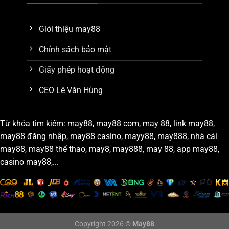
Giới thiệu may88
Chính sách bảo mật
Giấy phép hoạt động
CEO Lê Văn Hùng
Từ khóa tìm kiếm: may88, may88 com, may 88, link may88,
may88 đăng nhập, may88 casino, mayy88, may888, nhà cái
may88, may88 thể thao, may8, may888, may 88, app may88,
casino may88,...
Copyright 2026 ©
May88