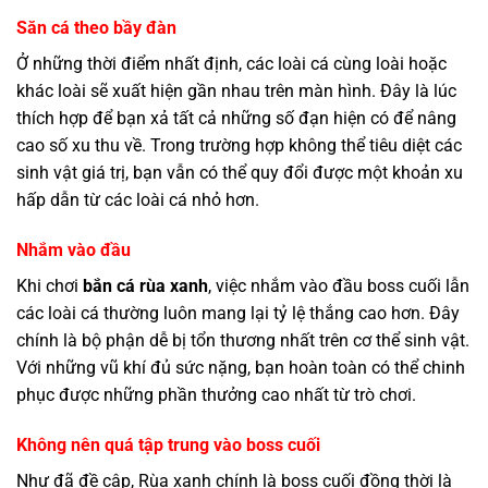
Săn cá theo bầy đàn
Ở những thời điểm nhất định, các loài cá cùng loài hoặc
khác loài sẽ xuất hiện gần nhau trên màn hình. Đây là lúc
thích hợp để bạn xả tất cả những số đạn hiện có để nâng
cao số xu thu về. Trong trường hợp không thể tiêu diệt các
sinh vật giá trị, bạn vẫn có thể quy đổi được một khoản xu
hấp dẫn từ các loài cá nhỏ hơn.
Nhắm vào đầu
Khi chơi
bắn cá rùa xanh
, việc nhắm vào đầu boss cuối lẫn
các loài cá thường luôn mang lại tỷ lệ thắng cao hơn. Đây
chính là bộ phận dễ bị tổn thương nhất trên cơ thể sinh vật.
Với những vũ khí đủ sức nặng, bạn hoàn toàn có thể chinh
phục được những phần thưởng cao nhất từ trò chơi.
Không nên quá tập trung vào boss cuối
Như đã đề cập, Rùa xanh chính là boss cuối đồng thời là