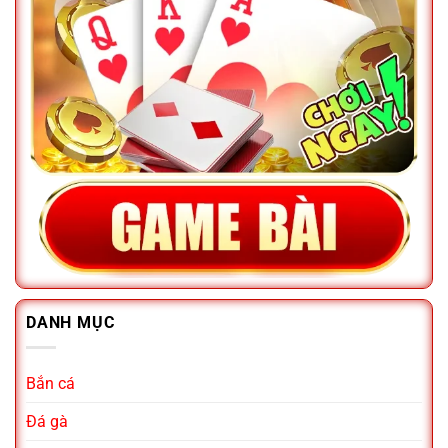
DANH MỤC
Bắn cá
Đá gà