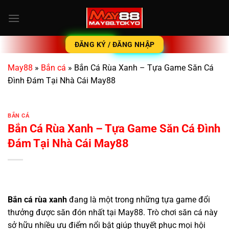
Chuyển
đến
nội
dung
ĐĂNG KÝ / ĐĂNG NHẬP
May88
»
Bắn cá
»
Bắn Cá Rùa Xanh – Tựa Game Săn Cá
Đình Đám Tại Nhà Cái May88
BẮN CÁ
Bắn Cá Rùa Xanh – Tựa Game Săn Cá Đình
Đám Tại Nhà Cái May88
Bắn cá rùa xanh
đang là một trong những tựa game đổi
thưởng được săn đón nhất tại May88. Trò chơi săn cá này
sở hữu nhiều ưu điểm nổi bật giúp thuyết phục mọi hội