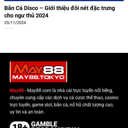
Bắn Cá Disco – Giới thiệu đôi nét đặc trưng
cho ngư thủ 2024
25/11/2024
May88
- May88 com là nhà cái trực tuyến nổi tiếng,
chuyên cung cấp các dịch vụ cá cược thể thao, casino
trực tuyến, game slot, bắn cá, nổ hũ chất lượng cao,
uy tín và an toàn.