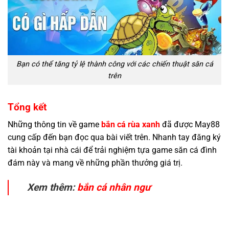
Bạn có thể tăng tỷ lệ thành công với các chiến thuật săn cá
trên
Tổng kết
Những thông tin về game
bắn cá rùa xanh
đã được May88
cung cấp đến bạn đọc qua bài viết trên. Nhanh tay đăng ký
tài khoản tại nhà cái để trải nghiệm tựa game săn cá đình
đám này và mang về những phần thưởng giá trị.
Xem thêm:
bắn cá nhân ngư