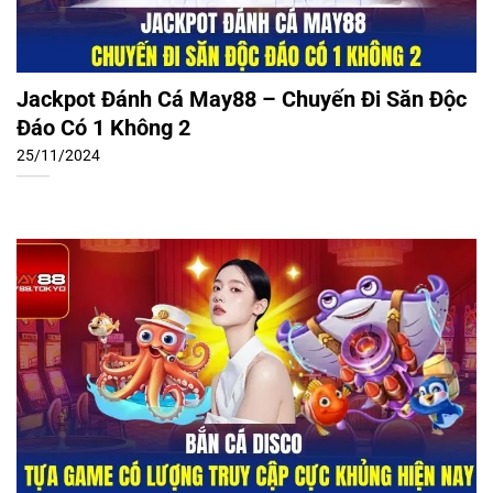
Jackpot Đánh Cá May88 – Chuyến Đi Săn Độc
Đáo Có 1 Không 2
25/11/2024