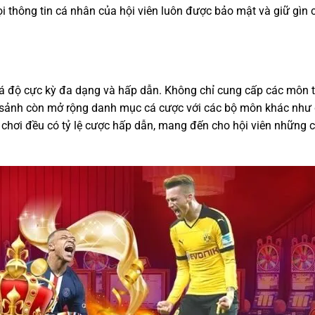
i thông tin cá nhân của hội viên luôn được bảo mật và giữ gìn 
 độ cực kỳ đa dạng và hấp dẫn. Không chỉ cung cấp các môn 
n, sảnh còn mở rộng danh mục cá cược với các bộ môn khác như
trò chơi đều có tỷ lệ cược hấp dẫn, mang đến cho hội viên những 