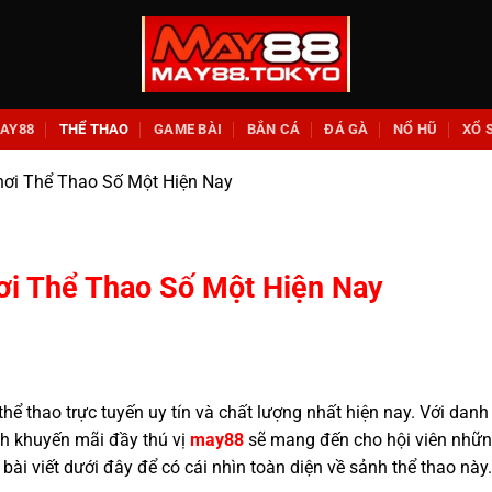
AY88
THỂ THAO
GAME BÀI
BẮN CÁ
ĐÁ GÀ
NỔ HŨ
XỔ 
i Thể Thao Số Một Hiện Nay
 Thể Thao Số Một Hiện Nay
hể thao trực tuyến uy tín và chất lượng nhất hiện nay. Với dan
nh khuyến mãi đầy thú vị
may88
sẽ mang đến cho hội viên nhữ
ài viết dưới đây để có cái nhìn toàn diện về sảnh thể thao này.