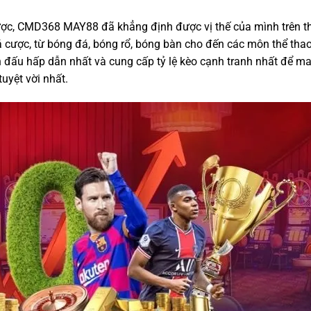
ược, CMD368 MAY88 đã khẳng định được vị thế của mình trên th
á cược, từ bóng đá, bóng rổ, bóng bàn cho đến các môn thể tha
n đấu hấp dẫn nhất và cung cấp tỷ lệ kèo cạnh tranh nhất để m
uyệt vời nhất.