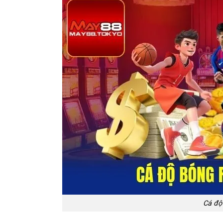
Cá độ