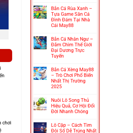
Bắn Cá Rùa Xanh –
Tựa Game Săn Cá
Đình Đám Tại Nhà
Cái May88
Bắn Cá Nhân Ngư –
Đắm Chìm Thế Giới
Đại Dương Trực
Tuyến
i
Bắn Cá Xèng May88
– Trò Chơi Phổ Biến
ến
Nhất Thị Trường
2025
Nuôi Lô Song Thủ
Hiệu Quả, Cơ Hội Đổi
Đời Nhanh Chóng
n chơi
Lô Cặp – Cách Tìm
ệ
Đôi Số Dễ Trúng Nhất