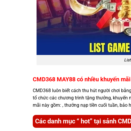
Lis
CMD368 MAY88 có nhiều khuyến mãi
CMD368 luôn biết cách thu hút người chơi bằng
tổ chức các chương trình tặng thưởng, khuyến 
mãi này gồm: , thưởng nạp tiền cuối tuần, bảo 
Các danh mục “ hot” tại sảnh C