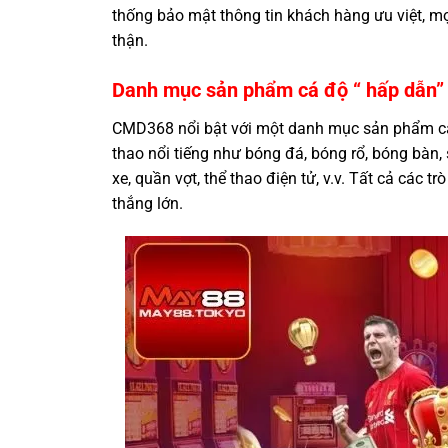
thống bảo mật thông tin khách hàng ưu việt, mọ
thận.
Danh mục sản phẩm cá độ “ hấp dẫn”
CMD368 nổi bật với một danh mục sản phẩm cá
thao nổi tiếng như bóng đá, bóng rổ, bóng bà
xe, quần vợt, thể thao điện tử, v.v. Tất cả các 
thắng lớn.