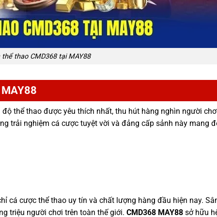
 thể thao CMD368 tại MAY88
8 MAY88
ộ thể thao được yêu thích nhất, thu hút hàng nghìn người chơ
ng trải nghiệm cá cược tuyệt vời và đảng cấp sảnh này mang đ
hỉ cá cược thể thao uy tín và chất lượng hàng đầu hiện nay. Sâ
 triệu người chơi trên toàn thế giới.
CMD368 MAY88
sở hữu h