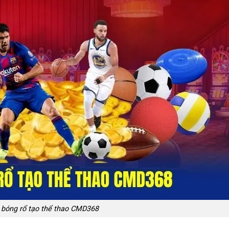
 bóng rổ tạo thể thao CMD368