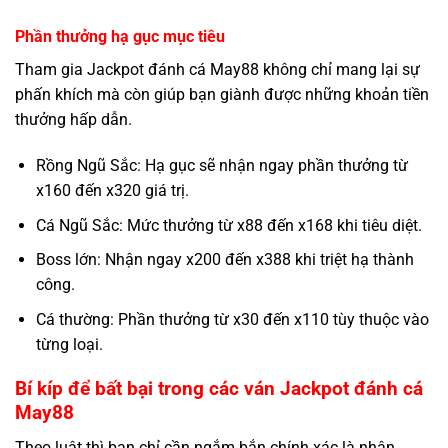
Phần thưởng hạ gục mục tiêu
Tham gia Jackpot đánh cá May88 không chỉ mang lại sự
phấn khích mà còn giúp bạn giành được những khoản tiền
thưởng hấp dẫn.
Rồng Ngũ Sắc: Hạ gục sẽ nhận ngay phần thưởng từ
x160 đến x320 giá trị.
Cá Ngũ Sắc: Mức thưởng từ x88 đến x168 khi tiêu diệt.
Boss lớn: Nhận ngay x200 đến x388 khi triệt hạ thành
công.
Cá thường: Phần thưởng từ x30 đến x110 tùy thuộc vào
từng loại.
Bí kíp để bất bại trong các ván Jackpot đánh cá
May88
Theo luật thì bạn chỉ cần ngắm bắn chính xác là nhận