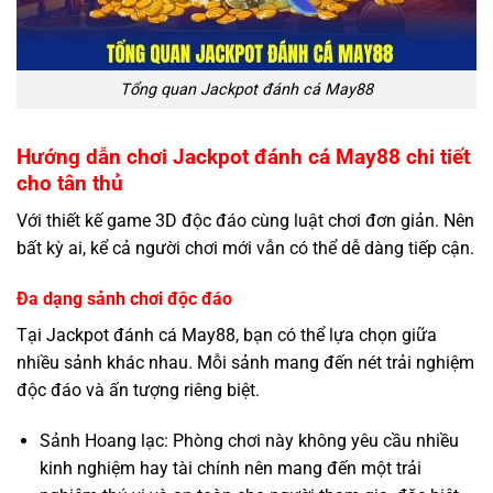
Tổng quan Jackpot đánh cá May88
Hướng dẫn chơi Jackpot đánh cá May88 chi tiết
cho tân thủ
Với thiết kế game 3D độc đáo cùng luật chơi đơn giản. Nên
bất kỳ ai, kể cả người chơi mới vẫn có thể dễ dàng tiếp cận.
Đa dạng sảnh chơi độc đáo
Tại Jackpot đánh cá May88, bạn có thể lựa chọn giữa
nhiều sảnh khác nhau. Mỗi sảnh mang đến nét trải nghiệm
độc đáo và ấn tượng riêng biệt.
Sảnh Hoang lạc: Phòng chơi này không yêu cầu nhiều
kinh nghiệm hay tài chính nên mang đến một trải