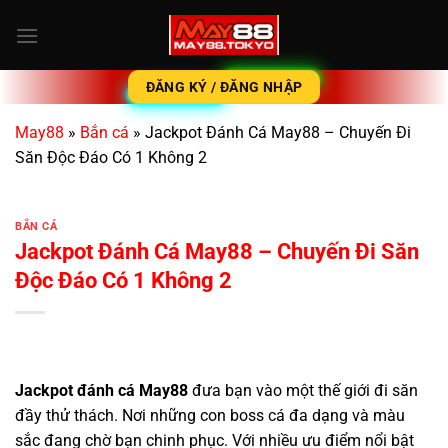
Chuyển
đến
nội
dung
ĐĂNG KÝ / ĐĂNG NHẬP
May88
»
Bắn cá
»
Jackpot Đánh Cá May88 – Chuyến Đi
Săn Độc Đáo Có 1 Không 2
BẮN CÁ
Jackpot Đánh Cá May88 – Chuyến Đi Săn
Độc Đáo Có 1 Không 2
Jackpot đánh cá May88
đưa bạn vào một thế giới đi săn
đầy thử thách. Nơi những con boss cá đa dạng và màu
sắc đang chờ bạn chinh phục. Với nhiều ưu điểm nổi bật