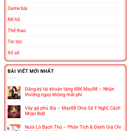
Game bài
Nổ hũ
Thể thao
Tin tức
Xổ số
BÀI VIẾT MỚI NHẤT
Đăng ký tài khoản tặng 88K May88 – Nhận
thưởng ngay không mất phí
Vảy gà phủ địa – May88 Chia Sẻ Ý Nghĩ, Cách
Nhận Biết
Nuôi Lô Bạch Thủ – Phân Tích & Đánh Giá Chi