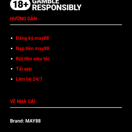
HƯỚNG DẪN
Đăng ký may88
Nạp tiền may88
Rút tiền siêu tốc
Tải app
Liên hệ 24/7
VỀ NHÀ CÁI
Brand: MAY88