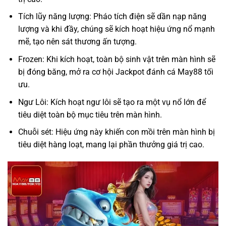
Tích lũy năng lượng: Pháo tích điện sẽ dần nạp năng
lượng và khi đầy, chúng sẽ kích hoạt hiệu ứng nổ mạnh
mẽ, tạo nên sát thương ấn tượng.
Frozen: Khi kích hoạt, toàn bộ sinh vật trên màn hình sẽ
bị đóng băng, mở ra cơ hội Jackpot đánh cá May88 tối
ưu.
Ngư Lôi: Kích hoạt ngư lôi sẽ tạo ra một vụ nổ lớn để
tiêu diệt toàn bộ mục tiêu trên màn hình.
Chuỗi sét: Hiệu ứng này khiến con mồi trên màn hình bị
tiêu diệt hàng loạt, mang lại phần thưởng giá trị cao.