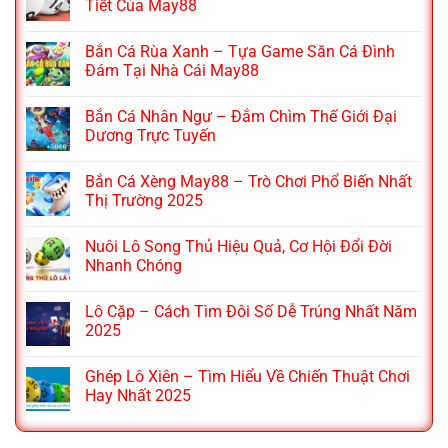
Tiết Của May88
Bắn Cá Rùa Xanh – Tựa Game Săn Cá Đình
Đám Tại Nhà Cái May88
Bắn Cá Nhân Ngư – Đắm Chìm Thế Giới Đại
Dương Trực Tuyến
Bắn Cá Xèng May88 – Trò Chơi Phổ Biến Nhất
Thị Trường 2025
Nuôi Lô Song Thủ Hiệu Quả, Cơ Hội Đổi Đời
Nhanh Chóng
Lô Cặp – Cách Tìm Đôi Số Dễ Trúng Nhất Năm
2025
Ghép Lô Xiên – Tìm Hiểu Về Chiến Thuật Chơi
Hay Nhất 2025