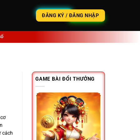
ĐĂNG KÝ / ĐĂNG NHẬP
SỐ
GAME BÀI ĐỔI THƯỞNG
 cơ
ến
ư cách