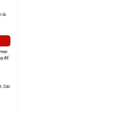
h là
 mẹo
ng để
i. Các