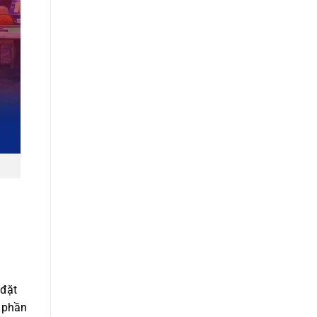
 đặt
c phần