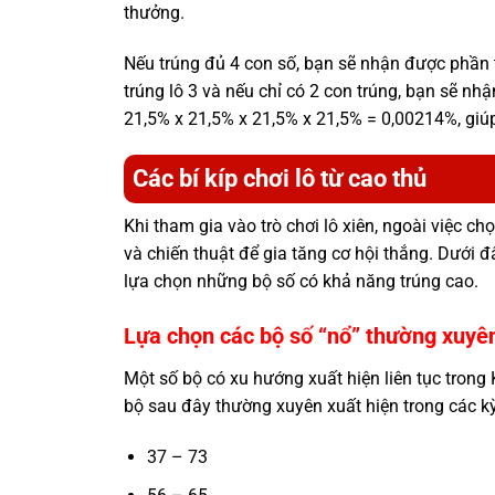
thưởng.
Nếu trúng đủ 4 con số, bạn sẽ nhận được phần th
trúng lô 3 và nếu chỉ có 2 con trúng, bạn sẽ nh
21,5% x 21,5% x 21,5% x 21,5% = 0,00214%, giúp 
Các bí kíp chơi lô từ cao thủ
Khi tham gia vào trò chơi lô xiên, ngoài việc 
và chiến thuật để gia tăng cơ hội thắng. Dưới 
lựa chọn những bộ số có khả năng trúng cao.
Lựa chọn các bộ số “nổ” thường xuyê
Một số bộ có xu hướng xuất hiện liên tục trong
bộ sau đây thường xuyên xuất hiện trong các k
37 – 73