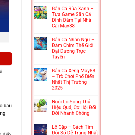
Bắn Cá Rùa Xanh –
Tựa Game Săn Cá
Đình Đám Tại Nhà
Cái May88
Bắn Cá Nhân Ngư –
Đắm Chìm Thế Giới
Đại Dương Trực
Tuyến
Bắn Cá Xèng May88
ội
– Trò Chơi Phổ Biến
Nhất Thị Trường
2025
Nuôi Lô Song Thủ
ho báu
Hiệu Quả, Cơ Hội Đổi
ùng
Đời Nhanh Chóng
Lô Cặp – Cách Tìm
Đôi Số Dễ Trúng Nhất
ng đến