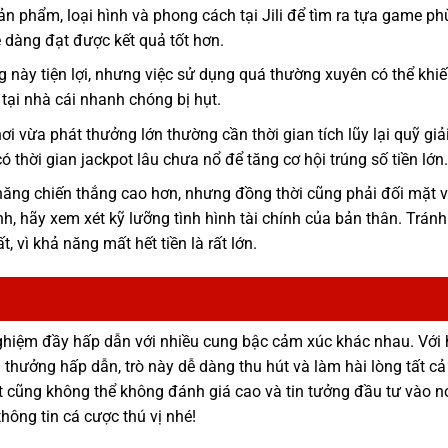
n phẩm, loại hình và phong cách tại Jili để tìm ra tựa game ph
ễ dàng đạt được kết quả tốt hơn.
 này tiện lợi, nhưng việc sử dụng quá thường xuyên có thể khi
tại nhà cái nhanh chóng bị hụt.
i vừa phát thưởng lớn thường cần thời gian tích lũy lại quỹ giả
thời gian jackpot lâu chưa nổ để tăng cơ hội trúng số tiền lớn.
năng chiến thắng cao hơn, nhưng đồng thời cũng phải đối mặt v
ịnh, hãy xem xét kỹ lưỡng tình hình tài chính của bản thân. Tránh
 vì khả năng mất hết tiền là rất lớn.
ghiệm đầy hấp dẫn với nhiều cung bậc cảm xúc khác nhau. Với
 thưởng hấp dẫn, trò này dễ dàng thu hút và làm hài lòng tất cả
 cũng không thể không đánh giá cao và tin tưởng đầu tư vào n
hông tin cá cược thú vị nhé!