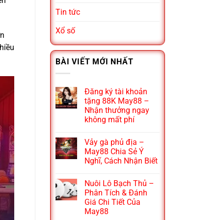
ến
Tin tức
Xổ số
ơn
hiều
BÀI VIẾT MỚI NHẤT
Đăng ký tài khoản
tặng 88K May88 –
Nhận thưởng ngay
không mất phí
Vảy gà phủ địa –
May88 Chia Sẻ Ý
Nghĩ, Cách Nhận Biết
Nuôi Lô Bạch Thủ –
Phân Tích & Đánh
Giá Chi Tiết Của
May88