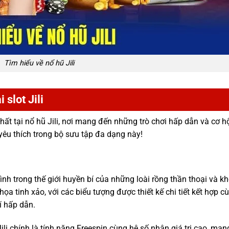
Tìm hiểu về nổ hũ Jili
slot Jili
t tại nổ hũ Jili, nơi mang đến những trò chơi hấp dẫn và cơ h
yêu thích trong bộ sưu tập đa dạng này!
h trong thế giới huyền bí của những loài rồng thần thoại và k
a tinh xảo, với các biểu tượng được thiết kế chi tiết kết hợp c
í hấp dẫn.
li chính là tính năng Freespin cùng hệ số nhân giá trị cao, ma