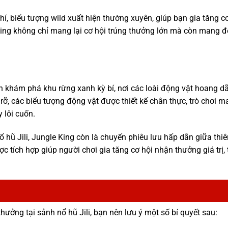
hí, biểu tượng wild xuất hiện thường xuyên, giúp bạn gia tăng c
g không chỉ mang lại cơ hội trúng thưởng lớn mà còn mang đ
h khám phá khu rừng xanh kỳ bí, nơi các loài động vật hoang d
 rỡ, các biểu tượng động vật được thiết kế chân thực, trò chơi 
 lôi cuốn.
 hũ Jili, Jungle King còn là chuyến phiêu lưu hấp dẫn giữa thiê
c tích hợp giúp người chơi gia tăng cơ hội nhận thưởng giá trị, 
ưởng tại sảnh nổ hũ Jili, bạn nên lưu ý một số bí quyết sau: