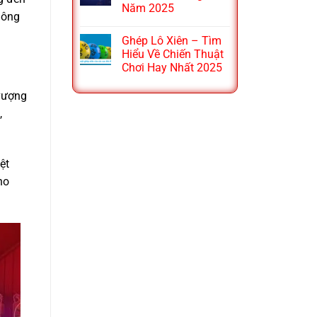
Năm 2025
hông
Ghép Lô Xiên – Tìm
Hiểu Về Chiến Thuật
Chơi Hay Nhất 2025
 vượng
,
ệt
ho