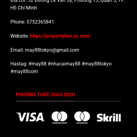
Địa chỉ: 52 Đường Lê Văn Sỹ, Phường 13, Quận 3, TP.
Hồ Chí Minh
Phone: 0752365841
Website:
https://propertylaw.us.com/
Email:
may88tokyo@gmail.com
Hastag: #may88 #nhacaimay88 #may88tokyo
#may88com
PHƯƠNG THỨC GIAO DỊCH