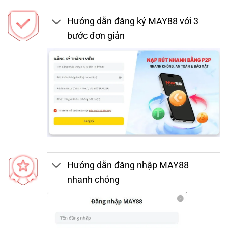
Hướng dẫn đăng ký MAY88 với 3
bước đơn giản
Hướng dẫn đăng nhập MAY88
nhanh chóng