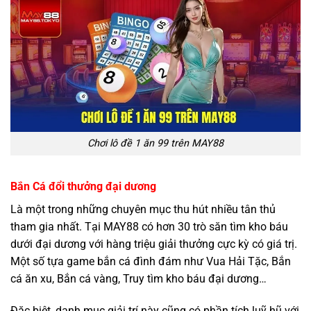
Chơi lô đề 1 ăn 99 trên MAY88
Bắn Cá đổi thưởng đại dương
Là một trong những chuyên mục thu hút nhiều tân thủ
tham gia nhất. Tại MAY88 có hơn 30 trò săn tìm kho báu
dưới đại dương với hàng triệu giải thưởng cực kỳ có giá trị.
Một số tựa game bắn cá đình đám như Vua Hải Tặc, Bắn
cá ăn xu, Bắn cá vàng, Truy tìm kho báu đại dương…
Đặc biệt, danh mục giải trí này cũng có phần tích luỹ hũ với