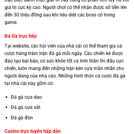
giá trị cực kỳ cao. Người chơi có thể nhận được số tiền lên
đến 30 triệu đồng sau khi tiêu diệt các boss có trong
game.
Đá Gà trực tiếp
Tại website, các hội viên của nhà cái có thể tham gia cá
cược hàng trăm trận đá gà mỗi ngày. Các chiến kê được
đào tạo bài bản, có sức khỏe tốt và tinh thần thi đấu cực
chiến, luôn mang đến những trận kèn cựa mãn nhãn cho
người dùng của nhà cáo. Những hình thức cá cược đá gà
tại nhà cái này gồm có:
Đá gà cựa dao
Đá gà cựa sắt
Đá gà đòn
Casino trực tuyến hấp dẫn