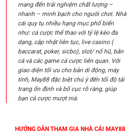
mang đến trải nghiệm chất lượng –
nhanh – minh bạch cho người chơi. Nhà
cái quy tụ nhiều hạng mục phổ biến
như: cá cược thể thao với tỷ lệ kèo đa
dạng, cập nhật liên tục, live casino (
baccarat, poker, sicbo), slot/ nổ hũ, bắn
cá và các game cá cược liên quan. Với
giao diện tối ưu cho bản di động, máy
tính, May88 đặc biệt chú ý đến tối độ tải
trang ổn định và bố cục rõ ràng, giúp
bạn cá cược mượt mà.
HƯỚNG DẪN THAM GIA NHÀ CÁI MAY88