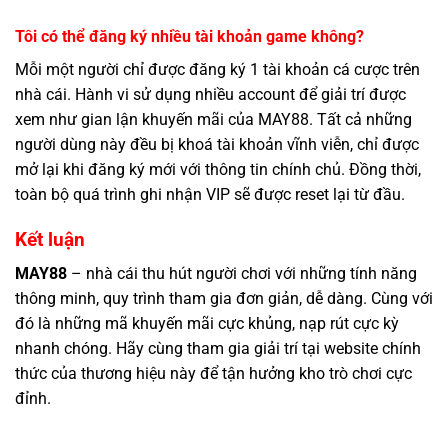
Tôi có thể đăng ký nhiều tài khoản game không?
Mỗi một người chỉ được đăng ký 1 tài khoản cá cược trên
nhà cái. Hành vi sử dụng nhiều account để giải trí được
xem như gian lận khuyến mãi của MAY88. Tất cả những
người dùng này đều bị khoá tài khoản vĩnh viễn, chỉ được
mở lại khi đăng ký mới với thông tin chính chủ. Đồng thời,
toàn bộ quá trình ghi nhận VIP sẽ được reset lại từ đầu.
Kết luận
MAY88
– nhà cái thu hút người chơi với những tính năng
thông minh, quy trình tham gia đơn giản, dễ dàng. Cùng với
đó là những mã khuyến mãi cực khủng, nạp rút cực kỳ
nhanh chóng. Hãy cùng tham gia giải trí tại website chính
thức của thương hiệu này để tận hưởng kho trò chơi cực
đỉnh.