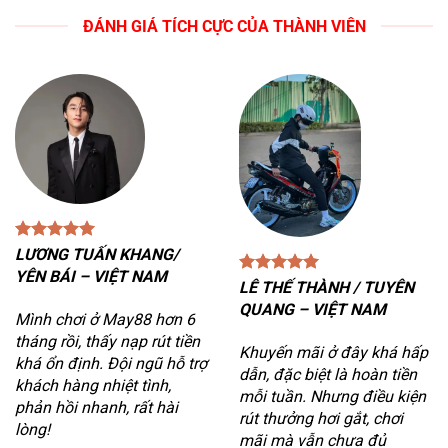
ĐÁNH GIÁ TÍCH CỰC CỦA THÀNH VIÊN
LƯƠNG TUẤN KHANG/
YÊN BÁI – VIỆT NAM
LÊ THẾ THÀNH / TUYÊN
QUANG – VIỆT NAM
Mình chơi ở May88 hơn 6
tháng rồi, thấy nạp rút tiền
Khuyến mãi ở đây khá hấp
khá ổn định. Đội ngũ hỗ trợ
dẫn, đặc biệt là hoàn tiền
khách hàng nhiệt tình,
mỗi tuần. Nhưng điều kiện
phản hồi nhanh, rất hài
rút thưởng hơi gắt, chơi
lòng!
mãi mà vẫn chưa đủ