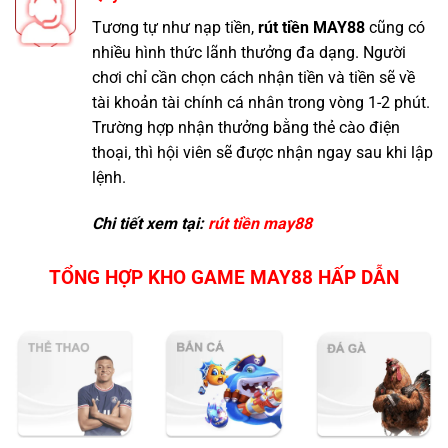
Tương tự như nạp tiền,
rút tiền MAY88
cũng có
nhiều hình thức lãnh thưởng đa dạng. Người
chơi chỉ cần chọn cách nhận tiền và tiền sẽ về
tài khoản tài chính cá nhân trong vòng 1-2 phút.
Trường hợp nhận thưởng bằng thẻ cào điện
thoại, thì hội viên sẽ được nhận ngay sau khi lập
lệnh.
Chi tiết xem tại:
rút tiền may88
TỔNG HỢP KHO GAME MAY88 HẤP DẪN